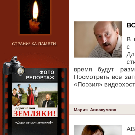
В
В 
с
Дл
ст
время будут раз
Посмотреть все за
«Поэзия» видеохос
Мария Аввакумова
«Дорогие мои земляки!»
А