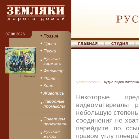
07.08.2026
Поэзия
Проза
Песни
Русская
гармонь
Фольклор
Н. Климов
Фото
Русская поэзия
|
Аудио-видео материа
Кино
Живопись
Некоторые пр
Народные
видеоматериалы 
промыслы
небольшую степень 
Советуем
соединения не хват
прочитать
перейдите по ссы
Русская
правом углу плеера
мысль