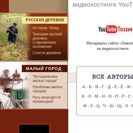
видеохостинге YouT
РУССКАЯ ДЕРЕВНЯ
История. Уклад
Трагедия русской
деревни.
Современное
Материалы сайта «Земля
положение
на видеохостинге
Спасти деревню
МАЛЫЙ ГОРОД
"Исторические
малые города"
А
Б
В
Г
Д
Е
Ё
Ж
-
-
-
-
-
-
-
Проблемы малых
городов
К
Л
М
Н
О
П
Р
С
-
-
-
-
-
-
-
Русь возродится
провинцией
Ф
Х
Ц
Ч
Ш
Щ
Э
-
-
-
-
-
-
-