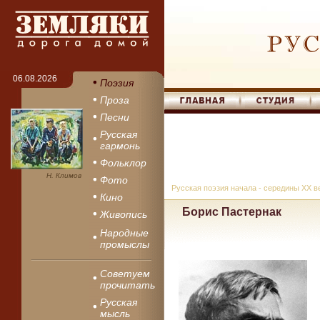
06.08.2026
Поэзия
Проза
Песни
Русская
гармонь
Фольклор
Н. Климов
Фото
Русская поэзия начала - середины XX в
Кино
Борис Пастернак
Живопись
Народные
промыслы
Советуем
прочитать
Русская
мысль