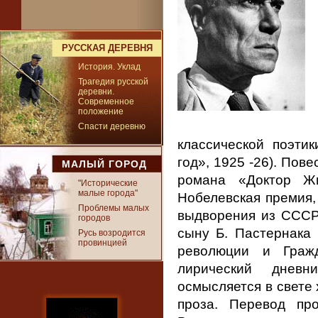
РУССКАЯ ДЕРЕВНЯ
История. Уклад
Трагедия русской
деревни.
Современное
положение
Спасти деревню
классической поэти
год», 1925 -26). Пове
МАЛЫЙ ГОРОД
романа «Доктор Жи
"Исторические
малые города"
Нобелевская премия, 
Проблемы малых
выдворения из СССР
городов
сыну Б. Пастернака 
Русь возродится
провинцией
революции и Граж
лирический дневн
осмысляется в свете
проза. Перевод про