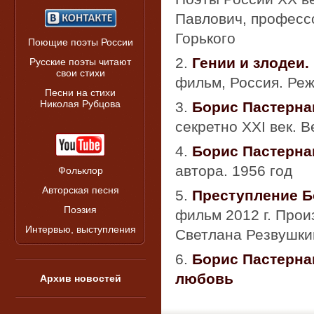
Павлович, профессо
Горького
Поющие поэты России
2.
Гении и злодеи
Русские поэты читают
свои стихи
фильм, Россия. Ре
Песни на стихи
Николая Рубцова
3.
Борис Пастерна
секретно XXI век. 
4.
Борис Пастерна
автора. 1956 год
Фольклор
Авторская песня
5.
Преступление Б
Поэзия
фильм 2012 г. Прои
Интервью, выступления
Светлана Резвушки
6.
Борис Пастерна
любовь
Архив новостей