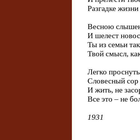
Разгадке жизни
Весною слышен
И шелест новос
Ты из семьи та
Твой смысл, ка
Легко проснуть
Словесный сор 
И жить, не засо
Все это ‒ не бо
1931