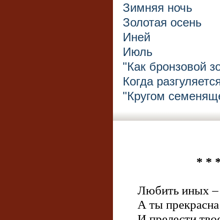
Зимняя ночь
Золотая осень
Иней
Июль
"Как бронзовой зо
Когда разгуляетс
"Кругом семеняще
* * 
Любить иных ‒ 
А ты прекрасна
И прелести тво