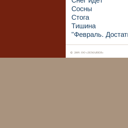
Снег идёт
Сосны
Стога
Тишина
"Февраль. Достат