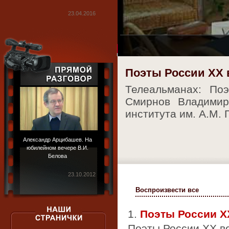
23.04.2016
Поэты России ХХ 
Телеальманах: По
Смирнов Владимир
института им. А.М. 
Александр Арцибашев. На
юбилейном вечере В.И.
Белова
23.10.2012
Воспроизвести все
1.
Поэты России Х
Поэты России ХХ в