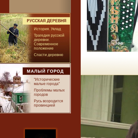
РУССКАЯ ДЕРЕВНЯ
История. Уклад
Трагедия русской
деревни.
Современное
положение
Спасти деревню
МАЛЫЙ ГОРОД
"Исторические
малые города"
Проблемы малых
городов
Русь возродится
провинцией