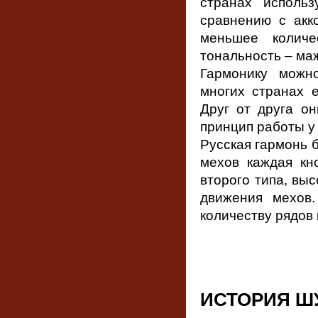
странах исполь
сравнению с акк
меньшее количе
тональность – ма
Гармонику можн
многих странах 
Друг от друга он
принцип работы у 
Русская гармонь 
мехов каждая кн
второго типа, выс
движения мехов
количеству рядов 
ИСТОРИЯ Ш