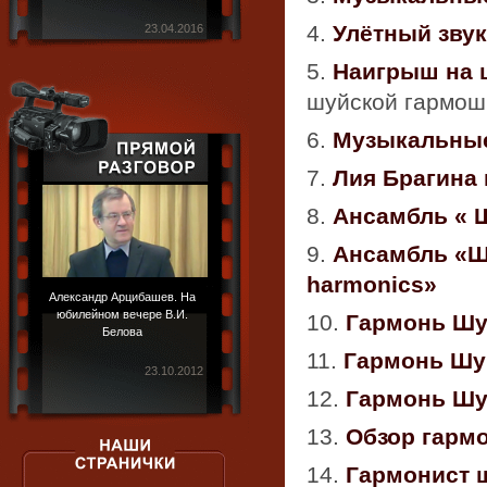
4.
Улётный зву
23.04.2016
5.
Наигрыш на 
шуйской гармошк
6.
Музыкальные
7.
Лия Брагина
8.
Ансамбль « 
9.
Ансамбль «Ш
harmonics»
Александр Арцибашев. На
юбилейном вечере В.И.
10.
Гармонь Шу
Белова
11.
Гармонь Шуй
23.10.2012
12.
Гармонь Шуй
13.
Обзор гармо
14.
Гармонист 