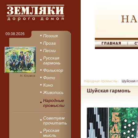
09.08.2026
Поэзия
Проза
Песни
Русская
гармонь
Фольклор
Н. Климов
Фото
Народные промыслы
|
Шуйская 
Кино
Шуйская гармонь
Живопись
Народные
промыслы
Советуем
прочитать
Русская
мысль