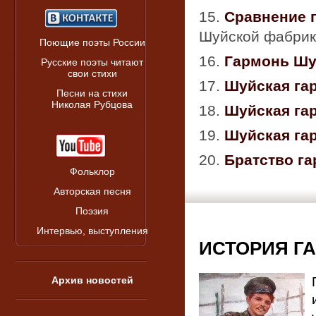
15.
Сравнение 
Шуйской фабрик
Поющие поэты России
16.
Гармонь Шу
Русские поэты читают
свои стихи
17.
Шуйская га
Песни на стихи
Николая Рубцова
18.
Шуйская гар
19.
Шуйская га
20.
Братство г
Фольклор
Авторская песня
Поэзия
Интервью, выступления
ИСТОРИЯ Г
Архив новостей