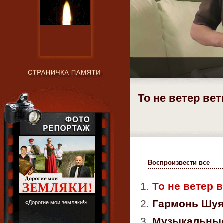
То не ветер ве
Воспроизвести все
1.
То не ветер 
2.
Гармонь Шуя
«Дорогие мои земляки!»
3.
Музыкальные